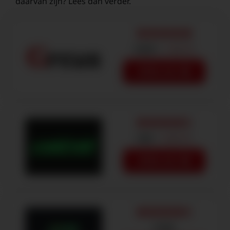
daarvan zijn? Lees dan verder.
€250
+ 100 FS
SPEEL NU
€40
+ 200 FS
SPEEL NU
€100